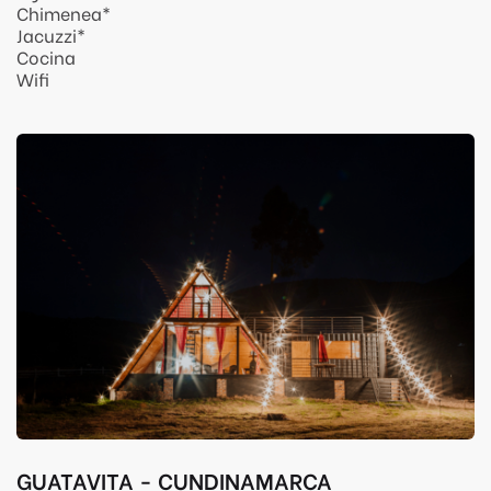
Chimenea*
Jacuzzi*
Cocina
Wifi
GUATAVITA - CUNDINAMARCA