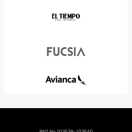
RNT No.103539-103540